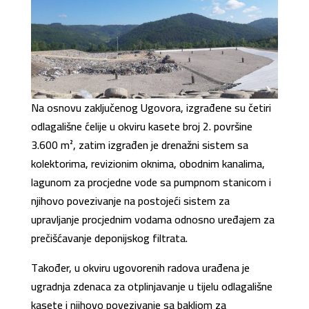
Na osnovu zaključenog Ugovora, izgrađene su četiri
odlagališne ćelije u okviru kasete broj 2. površine
3.600 m², zatim izgrađen je drenažni sistem sa
kolektorima, revizionim oknima, obodnim kanalima,
lagunom za procjedne vode sa pumpnom stanicom i
njihovo povezivanje na postojeći sistem za
upravljanje procjednim vodama odnosno uređajem za
prečišćavanje deponijskog filtrata.
Također, u okviru ugovorenih radova urađena je
ugradnja zdenaca za otplinjavanje u tijelu odlagališne
kasete i njihovo povezivanje sa bakljom za