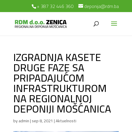
+ 387 32 446 360
deponija@rdm.ba
IZGRADNJA KASETE
DRUGE FAZE SA
PRIPADAJUĆOM
INFRASTRUKTUROM
NA REGIONALNOJ
DEPONIJI MOŠĆANICA
by
admin
|
sep 8, 2021
|
Aktuelnosti