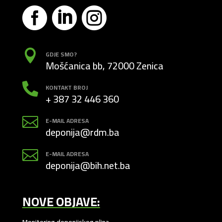




GDJE SMO?
Mošćanica bb, 72000 Zenica

KONTAKT BROJ
+ 387 32 446 360

E-MAIL ADRESA
deponija@rdm.ba

E-MAIL ADRESA
deponija@bih.net.ba
NOVE OBJAVE:
Monitoring deponijskog plina